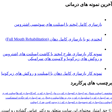
نمونه های درمانی
ازسازی کامل لبخند با ایمپلنت های سوئیسی اشترومن
خندی نو با بازسازی کامل دهان (Full Mouth Rehabilitation)
مونه کار بازسازی طرح لبخند با کاشت ایمپلنت های اشترومن
 روکش های زیرکونیا و لامینت های سرامیکی
ونه کار بازسازی کامل دهان با ایمپلنت و روکش های زیرکونیا
های پرکاربرد
لنت شمال تهران
بیماری لثه
بیماری لثه و درمان آن
بیماری لثه در کودکان
بیماری لثه ها
ایمپلنت فوری
ری لثه و ایمپلنت
بیماری لثه و بوی بد دهان
ایمپلنت دیجیتال در تهران
بیماری لثه چگونه است
شکست
ن
بیماری لثه چیست
بيماري لثه
بیماری لثه ژنژیویت
مراقبت بعد از ایمپلنت
تیاز محتوای این سایت متعلق به دکتر عباس گشاده رو است.