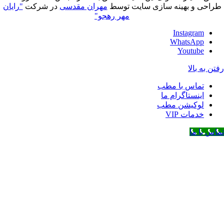
و بهینه سازی سایت توسط
مهران مقدسی
در شرکت
"رایان
مهر رهجو"
Instagr
WhatsAp
Youtub
بالا
ماس با مطب
نستاگرام ما
وکیشن مطب
مات VIP
 ما