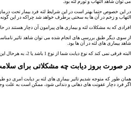
می توان شاهد التهاب و تورم لثه بود.
در این خصوص حتما بهتر است در این شرایط لثه فرد بیمار تحت درمان ق
التهاب و زخم در آن ها به سختی برطرف خواهد شد چراکه در این گون
افرادی که به مشکلات لثه و بیماری های پیرامون آن دچار هستند در حالت کلی احتمالا میزان HbA1C آن ها در مقایسه با سایر افراد بیشتر و بالاتر است. (A1C
از سوی دیگر طبق بررسی های انجام شده می توان شاهد تاثیر نامناسب 
شاهد بیماری های لثه در آن ها بود.
البته فرقی نمی کند که نوع دیابت شما از نوع 1 باشد یا 2، به هرحال این عارضه از عوامل پررنگ در تاثیر بیماری های لثه بر دیابت می باشد.
در صورت بروز دیابت چه مشکلاتی برای سلامت
همان طور که متوجه شدیم تاثیر بیماری های لثه بر دیابت امری دو طر
اگر فرد دچار عفونت های دهانی و دندانی شود، ممکن است به علت وجو