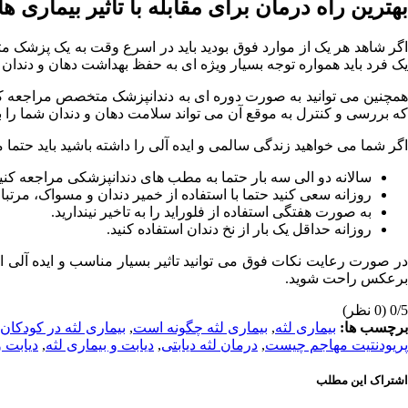
بهترین راه درمان برای مقابله با تاثیر بیماری 
اگر شاهد هر یک از موارد فوق بودید باید در اسرع وقت به یک پزشک م
یک فرد باید همواره توجه بسیار ویژه ای به حفظ بهداشت دهان و دندان 
همچنین می توانید به صورت دوره ای به دندانپزشک متخصص مراجعه کنید 
که بررسی و کنترل به موقع آن می تواند سلامت دهان و دندان شما را ب
اگر شما می خواهید زندگی سالمی و ایده آلی را داشته باشید باید حتما مو
سالانه دو الی سه بار حتما به مطب های دندانپزشکی مراجعه کن
روزانه سعی کنید حتما با استفاده از خمیر دندان و مسواک، مرتبا 2 بار دندان های خود را تمیز کنید.
به صورت هفتگی استفاده از فلوراید را به تاخیر نیندارید.
روزانه حداقل یک بار از نخ دندان استفاده کنید.
در صورت رعایت نکات فوق می توانید تاثیر بسیار مناسب و ایده آلی ا
برعکس راحت شوید.
‫0/5
‫(0 نظر)
برچسب ها:
بیماری لثه
,
بیماری لثه چگونه است
,
بیماری لثه در کودکان
پریودنتیت مهاجم چیست
,
درمان لثه دیابتی
,
دیابت و بیماری لثه
,
دیابت و
اشتراک این مطلب