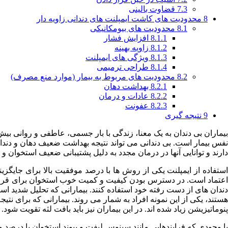
7.3
قضاوت بالینی
8
محدودیت های کاشت ایمپلنت های دندانی زاویه دار
8.1
محدودیت های بیومکانیکی
8.1.1
افزایش فشار
8.1.2
زاویه بهینه
8.1.3
ویژگی های ایمپلنت
8.1.4
طراحی ترمیمی
8.2
محدودیت های مربوط به بیمار (موارد منع مصرف)
8.2.1
بهداشت دهان
8.2.2
عادات و درمان
8.2.3
عفونت
9
نتیجه گیری
بیماران بی دندان به یک معنا، زندگی با بار جسمی، عاطفی و روانی ب
نفس بیمار است. بی دندانی می تواند نتیجه بهداشت ضعیف دهان و دندان،
دارند و توانایی آنها در درمان مجدد به دلیل پشتیبانی ضعیف استخوا
استفاده از ایمپلنت یکی از روش ها با درصد موفقیت بالا برای جایگزین
اعتماد است. در دسترس بودن کیفیت و کمیت خوب استخوان برای قرار داد
دندان های از دست رفته خود استفاده کنند. بیمارانی که تحلیل شدید است
هستند، یکی از این نمونه افراد به شمار می روند. بیمارانی که برای ن
پنوماتیزیشن زیاد شده اند. در این بیماران نیز باید بافت لثه تقویت شود.
با وجودی که فرایندهایی مانند سینوس لیفت و پیوند استخوان با درصد مو