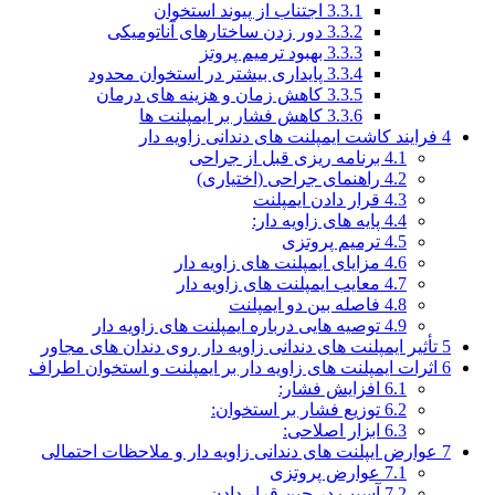
3.3.1
اجتناب از پیوند استخوان
3.3.2
دور زدن ساختارهای آناتومیکی
3.3.3
بهبود ترمیم پروتز
3.3.4
پایداری بیشتر در استخوان محدود
3.3.5
کاهش زمان و هزینه های درمان
3.3.6
کاهش فشار بر ایمپلنت ها
4
فرایند کاشت ایمپلنت های دندانی زاویه دار
4.1
برنامه ریزی قبل از جراحی
4.2
راهنمای جراحی (اختیاری)
4.3
قرار دادن ایمپلنت
4.4
پایه های زاویه دار:
4.5
ترمیم پروتزی
4.6
مزایای ایمپلنت های زاویه دار
4.7
معایب ایمپلنت های زاویه دار
4.8
فاصله بین دو ایمپلنت
4.9
توصیه هایی درباره ایمپلنت های زاویه دار
5
تأثیر ایمپلنت های دندانی زاویه دار روی دندان های مجاور
6
اثرات ایمپلنت های زاویه دار بر ایمپلنت و استخوان اطراف
6.1
افزایش فشار:
6.2
توزیع فشار بر استخوان:
6.3
ابزار اصلاحی:
7
عوارض ایپلنت های دندانی زاویه دار و ملاحظات احتمالی
7.1
عوارض پروتزی
7.2
آسیب در حین قرار دادن