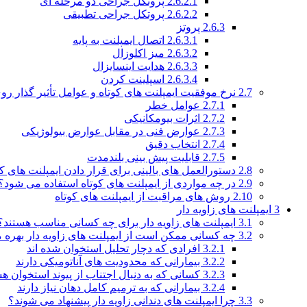
2.6.2.1
پروتکل جراحی دو مرحله ای
2.6.2.2
پروتکل جراحی تطبیقی
2.6.3
پروتز
2.6.3.1
اتصال ایمپلنت به پایه
2.6.3.2
میز اکلوزال
2.6.3.3
هدایت اینسایزال
2.6.3.4
اسپلینت کردن
2.7
نرخ موفقیت ایمپلنت های کوتاه و عوامل تأثیر گذار رو
2.7.1
عوامل خطر
2.7.2
اثرات بیومکانیکی
2.7.3
عوارض فنی در مقابل عوارض بیولوژیکی
2.7.4
انتخاب دقیق
2.7.5
قابلیت پیش بینی بلندمدت
2.8
دستورالعمل های بالینی برای قرار دادن ایمپلنت های کو
2.9
در چه مواردی از ایمپلنت های کوتاه استفاده می شود؟
2.10
روش های مراقبت از ایمپلنت های کوتاه
3
ایمپلنت های زاویه دار
3.1
ایمپلنت های زاویه دار برای چه کسانی مناسب هستند؟
3.2
چه کسانی ممکن است از ایمپلنت های زاویه دار بهره م
3.2.1
افرادی که دچار تحلیل استخوان شده اند
3.2.2
بیمارانی که محدودیت های آناتومیکی دارند
3.2.3
کسانی که به دنبال اجتناب از پیوند استخوان ه
3.2.4
بیمارانی که به ترمیم کامل دهان نیاز دارند
3.3
چرا ایمپلنت های دندانی زاویه دار پیشنهاد می شوند؟