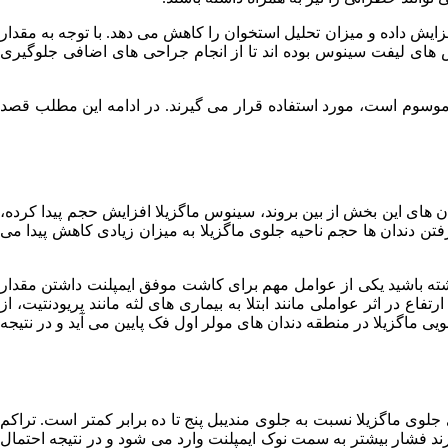
زایش داده و میزان تحلیل استخوان را کاهش می دهد. با توجه به مقدار
ش های لیفت سینوس بوده اند تا از انجام جراحی های اضافی جلوگیری
ر موسوم است، مورد استفاده قرار می گیرند. در ادامه این مطلب قصد
ن های این بخش از بین بروند، سینوس ماگزیلا افزایش حجم پیدا کرده،
فتن دندان ها حجم ناحیه جلوی ماگزیلا به میزان زیادی کاهش پیدا می
ته باشید یکی از عوامل مهم برای کاشت موفق ایمپلنت داشتن مقدار
میلی متر یا بیشتر معرفی می شود. معمولاً این ارتفاع در اثر عواملی مانند ابتلا به بیماری های لثه مانند پریودنتیت، از
نزدیک ریشه های دندان جلویی ماگزیلا در منطقه دندان های مولر اول فک پایین می آید و در نتیجه
لوی ماگزیلا نسبت به جلوی مندیبل پنج تا ده برابر کمتر است. تراکم
ند فشار بیشتر به سمت نوک ایمپلنت وارد می شود و در نتیجه احتمال