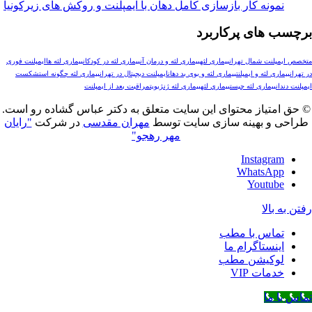
ونه کار بازسازی کامل دهان با ایمپلنت و روکش های زیرکونیا
های پرکاربرد
لنت شمال تهران
بیماری لثه
بیماری لثه و درمان آن
بیماری لثه در کودکان
بیماری لثه ها
ایمپلنت فوری
ری لثه و ایمپلنت
بیماری لثه و بوی بد دهان
ایمپلنت دیجیتال در تهران
بیماری لثه چگونه است
شکست
ن
بیماری لثه چیست
بيماري لثه
بیماری لثه ژنژیویت
مراقبت بعد از ایمپلنت
تیاز محتوای این سایت متعلق به دکتر عباس گشاده رو است.
و بهینه سازی سایت توسط
مهران مقدسی
در شرکت
"رایان
مهر رهجو"
Instagr
WhatsAp
Youtub
بالا
ماس با مطب
نستاگرام ما
وکیشن مطب
مات VIP
 ما