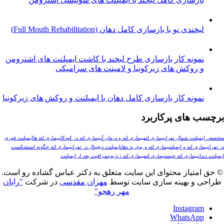
خندی نو با بازسازی کامل دهان (Full Mouth Rehabilitation)
مونه کار بازسازی طرح لبخند با کاشت ایمپلنت های اشترومن
 روکش های زیرکونیا و لامینت های سرامیکی
ونه کار بازسازی کامل دهان با ایمپلنت و روکش های زیرکونیا
های پرکاربرد
لنت شمال تهران
بیماری لثه
بیماری لثه و درمان آن
بیماری لثه در کودکان
بیماری لثه ها
ایمپلنت فوری
ری لثه و ایمپلنت
بیماری لثه و بوی بد دهان
ایمپلنت دیجیتال در تهران
بیماری لثه چگونه است
شکست
ن
بیماری لثه چیست
بيماري لثه
بیماری لثه ژنژیویت
مراقبت بعد از ایمپلنت
تیاز محتوای این سایت متعلق به دکتر عباس گشاده رو است.
و بهینه سازی سایت توسط
مهران مقدسی
در شرکت
"رایان
مهر رهجو"
Instagr
WhatsAp