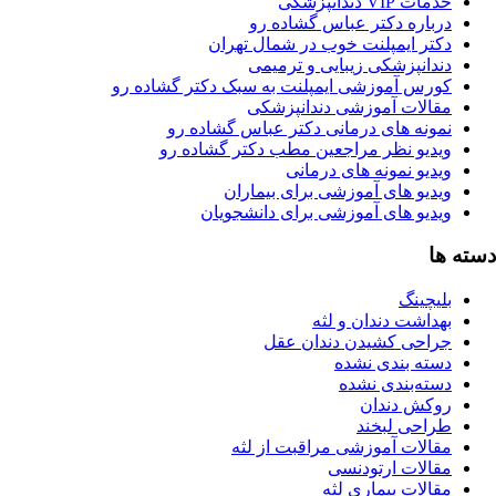
ات VIP دندانپزشکی
رباره دکتر عباس گشاده رو
کتر ایمپلنت خوب در شمال تهران
ندانپزشکی زیبایی و ترمیمی
ورس آموزشی ایمپلنت به سبک دکتر گشاده رو
قالات آموزشی دندانپزشکی
مونه های درمانی دکتر عباس گشاده رو
یدیو نظر مراجعین مطب دکتر گشاده رو
دیو نمونه های درمانی
یدیو های آموزشی برای بیماران
یدیو های آموزشی برای دانشجویان
ا
یچینگ
هداشت دندان و لثه
راحی کشیدن دندان عقل
سته بندی نشده
سته‌بندی نشده
وکش دندان
راحی لبخند
قالات آموزشی مراقبت از لثه
قالات ارتودنسی
الات بیماری لثه