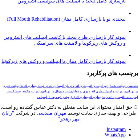
ازسازی کامل لبخند با ایمپلنت های سوئیسی اشترومن
خندی نو با بازسازی کامل دهان (Full Mouth Rehabilitation)
مونه کار بازسازی طرح لبخند با کاشت ایمپلنت های اشترومن
 روکش های زیرکونیا و لامینت های سرامیکی
ونه کار بازسازی کامل دهان با ایمپلنت و روکش های زیرکونیا
های پرکاربرد
لنت شمال تهران
بیماری لثه
بیماری لثه و درمان آن
بیماری لثه در کودکان
بیماری لثه ها
ایمپلنت فوری
ری لثه و ایمپلنت
بیماری لثه و بوی بد دهان
ایمپلنت دیجیتال در تهران
بیماری لثه چگونه است
شکست
ن
بیماری لثه چیست
بيماري لثه
بیماری لثه ژنژیویت
مراقبت بعد از ایمپلنت
تیاز محتوای این سایت متعلق به دکتر عباس گشاده رو است.
و بهینه سازی سایت توسط
مهران مقدسی
در شرکت
"رایان
مهر رهجو"
Instagr
WhatsAp