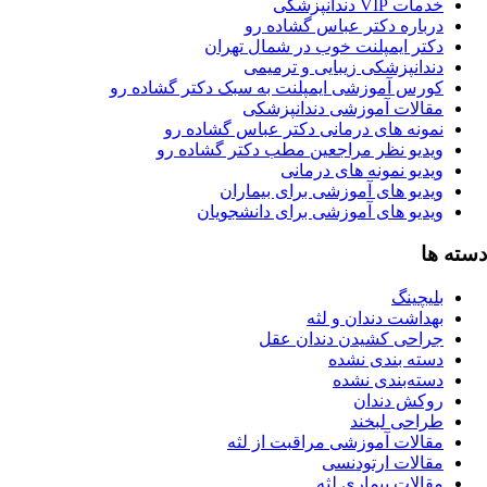
ات VIP دندانپزشکی
رباره دکتر عباس گشاده رو
کتر ایمپلنت خوب در شمال تهران
ندانپزشکی زیبایی و ترمیمی
ورس آموزشی ایمپلنت به سبک دکتر گشاده رو
قالات آموزشی دندانپزشکی
مونه های درمانی دکتر عباس گشاده رو
یدیو نظر مراجعین مطب دکتر گشاده رو
دیو نمونه های درمانی
یدیو های آموزشی برای بیماران
یدیو های آموزشی برای دانشجویان
ا
یچینگ
هداشت دندان و لثه
راحی کشیدن دندان عقل
سته بندی نشده
سته‌بندی نشده
وکش دندان
راحی لبخند
قالات آموزشی مراقبت از لثه
قالات ارتودنسی
الات بیماری لثه