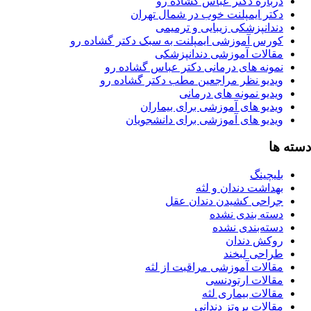
رباره دکتر عباس گشاده رو
کتر ایمپلنت خوب در شمال تهران
ندانپزشکی زیبایی و ترمیمی
ورس آموزشی ایمپلنت به سبک دکتر گشاده رو
قالات آموزشی دندانپزشکی
مونه های درمانی دکتر عباس گشاده رو
یدیو نظر مراجعین مطب دکتر گشاده رو
دیو نمونه های درمانی
یدیو های آموزشی برای بیماران
یدیو های آموزشی برای دانشجویان
ا
یچینگ
هداشت دندان و لثه
راحی کشیدن دندان عقل
سته بندی نشده
سته‌بندی نشده
وکش دندان
راحی لبخند
قالات آموزشی مراقبت از لثه
قالات ارتودنسی
الات بیماری لثه
الات پروتز دندانی