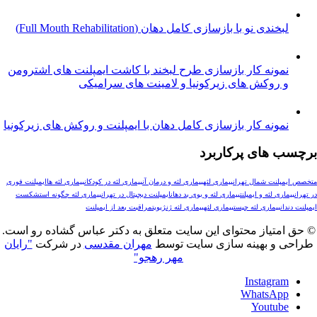
خندی نو با بازسازی کامل دهان (Full Mouth Rehabilitation)
مونه کار بازسازی طرح لبخند با کاشت ایمپلنت های اشترومن
 روکش های زیرکونیا و لامینت های سرامیکی
ونه کار بازسازی کامل دهان با ایمپلنت و روکش های زیرکونیا
های پرکاربرد
لنت شمال تهران
بیماری لثه
بیماری لثه و درمان آن
بیماری لثه در کودکان
بیماری لثه ها
ایمپلنت فوری
ری لثه و ایمپلنت
بیماری لثه و بوی بد دهان
ایمپلنت دیجیتال در تهران
بیماری لثه چگونه است
شکست
ن
بیماری لثه چیست
بيماري لثه
بیماری لثه ژنژیویت
مراقبت بعد از ایمپلنت
تیاز محتوای این سایت متعلق به دکتر عباس گشاده رو است.
و بهینه سازی سایت توسط
مهران مقدسی
در شرکت
"رایان
مهر رهجو"
Instagr
WhatsAp
Youtub