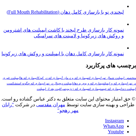
خندی نو با بازسازی کامل دهان (Full Mouth Rehabilitation)
مونه کار بازسازی طرح لبخند با کاشت ایمپلنت های اشترومن
 روکش های زیرکونیا و لامینت های سرامیکی
ونه کار بازسازی کامل دهان با ایمپلنت و روکش های زیرکونیا
های پرکاربرد
لنت شمال تهران
بیماری لثه
بیماری لثه و درمان آن
بیماری لثه در کودکان
بیماری لثه ها
ایمپلنت فوری
ری لثه و ایمپلنت
بیماری لثه و بوی بد دهان
ایمپلنت دیجیتال در تهران
بیماری لثه چگونه است
شکست
ن
بیماری لثه چیست
بيماري لثه
بیماری لثه ژنژیویت
مراقبت بعد از ایمپلنت
تیاز محتوای این سایت متعلق به دکتر عباس گشاده رو است.
و بهینه سازی سایت توسط
مهران مقدسی
در شرکت
"رایان
مهر رهجو"
Instagr
WhatsAp
Youtub