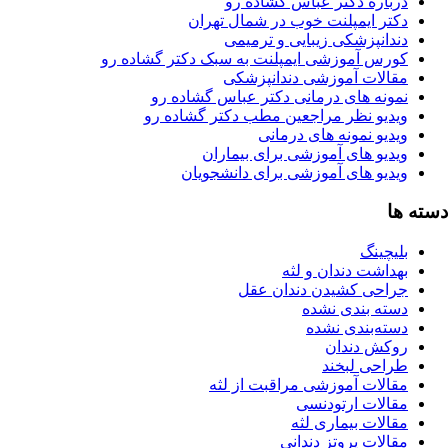
رباره دکتر عباس گشاده رو
کتر ایمپلنت خوب در شمال تهران
ندانپزشکی زیبایی و ترمیمی
ورس آموزشی ایمپلنت به سبک دکتر گشاده رو
قالات آموزشی دندانپزشکی
مونه های درمانی دکتر عباس گشاده رو
یدیو نظر مراجعین مطب دکتر گشاده رو
دیو نمونه های درمانی
یدیو های آموزشی برای بیماران
یدیو های آموزشی برای دانشجویان
ا
یچینگ
هداشت دندان و لثه
راحی کشیدن دندان عقل
سته بندی نشده
سته‌بندی نشده
وکش دندان
راحی لبخند
قالات آموزشی مراقبت از لثه
قالات ارتودنسی
الات بیماری لثه
الات پروتز دندانی