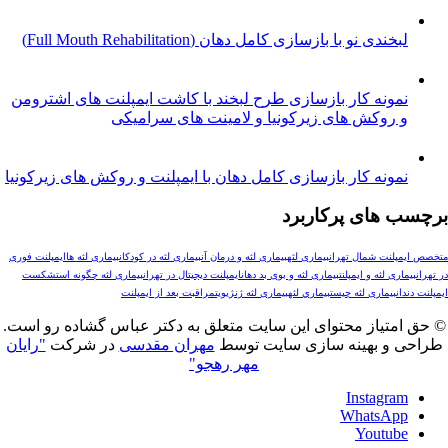
خندی نو با بازسازی کامل دهان (Full Mouth Rehabilitation)
مونه کار بازسازی طرح لبخند با کاشت ایمپلنت های اشترومن
 روکش های زیرکونیا و لامینت های سرامیکی
ونه کار بازسازی کامل دهان با ایمپلنت و روکش های زیرکونیا
های پرکاربرد
لنت شمال تهران
بیماری لثه
بیماری لثه و درمان آن
بیماری لثه در کودکان
بیماری لثه ها
ایمپلنت فوری
ری لثه و ایمپلنت
بیماری لثه و بوی بد دهان
ایمپلنت دیجیتال در تهران
بیماری لثه چگونه است
شکست
ن
بیماری لثه چیست
بيماري لثه
بیماری لثه ژنژیویت
مراقبت بعد از ایمپلنت
تیاز محتوای این سایت متعلق به دکتر عباس گشاده رو است.
و بهینه سازی سایت توسط
مهران مقدسی
در شرکت
"رایان
مهر رهجو"
Instagr
WhatsAp
Youtub