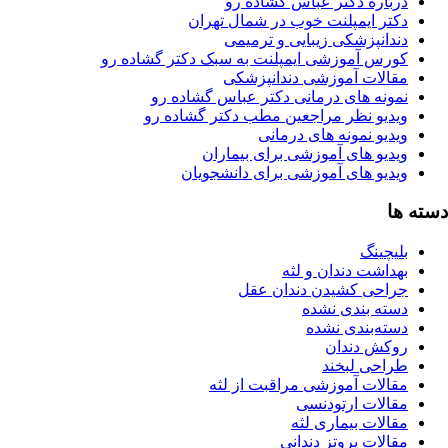
رباره دکتر عباس گشاده رو
کتر ایمپلنت خوب در شمال تهران
ندانپزشکی زیبایی و ترمیمی
ورس آموزشی ایمپلنت به سبک دکتر گشاده رو
قالات آموزشی دندانپزشکی
مونه های درمانی دکتر عباس گشاده رو
یدیو نظر مراجعین مطب دکتر گشاده رو
دیو نمونه های درمانی
یدیو های آموزشی برای بیماران
یدیو های آموزشی برای دانشجویان
ا
یچینگ
هداشت دندان و لثه
راحی کشیدن دندان عقل
سته بندی نشده
سته‌بندی نشده
وکش دندان
راحی لبخند
قالات آموزشی مراقبت از لثه
قالات ارتودنسی
الات بیماری لثه
الات پروتز دندانی