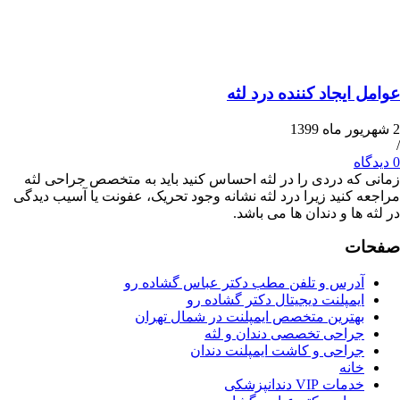
یجاد کننده درد لثه
ه دردی را در لثه احساس کنید باید به متخصص جراحی لثه
کنید زیرا درد لثه نشانه وجود تحریک، عفونت یا آسیب دیدگی
ا و دندان ها می باشد.
ت
درس و تلفن مطب دکتر عباس گشاده رو
مپلنت دیجیتال دکتر گشاده رو
هترین متخصص ایمپلنت در شمال تهران
راحی تخصصی دندان و لثه
راحی و کاشت ایمپلنت دندان
انه
ات VIP دندانپزشکی