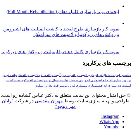
خندی نو با بازسازی کامل دهان (Full Mouth Rehabilitation)
مونه کار بازسازی طرح لبخند با کاشت ایمپلنت های اشترومن
 روکش های زیرکونیا و لامینت های سرامیکی
ونه کار بازسازی کامل دهان با ایمپلنت و روکش های زیرکونیا
های پرکاربرد
لنت شمال تهران
بیماری لثه
بیماری لثه و درمان آن
بیماری لثه در کودکان
بیماری لثه ها
ایمپلنت فوری
ری لثه و ایمپلنت
بیماری لثه و بوی بد دهان
ایمپلنت دیجیتال در تهران
بیماری لثه چگونه است
شکست
ن
بیماری لثه چیست
بيماري لثه
بیماری لثه ژنژیویت
مراقبت بعد از ایمپلنت
تیاز محتوای این سایت متعلق به دکتر عباس گشاده رو است.
و بهینه سازی سایت توسط
مهران مقدسی
در شرکت
"رایان
مهر رهجو"
Instagr
WhatsAp
Youtub