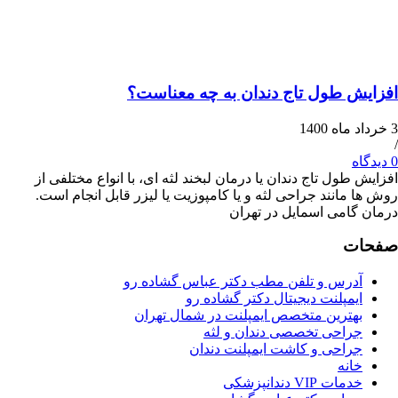
 طول تاج دندان به چه معناست؟
ول تاج دندان یا درمان لبخند لثه ای، با انواع مختلفی از
مانند جراحی لثه و یا کامپوزیت یا لیزر قابل انجام است.
امی اسمایل در تهران
ت
درس و تلفن مطب دکتر عباس گشاده رو
مپلنت دیجیتال دکتر گشاده رو
هترین متخصص ایمپلنت در شمال تهران
راحی تخصصی دندان و لثه
راحی و کاشت ایمپلنت دندان
انه
ات VIP دندانپزشکی