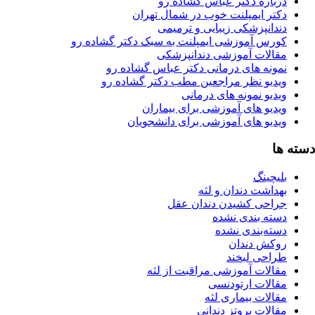
رباره دکتر عباس گشاده رو
کتر ایمپلنت خوب در شمال تهران
ندانپزشکی زیبایی و ترمیمی
ورس آموزشی ایمپلنت به سبک دکتر گشاده رو
قالات آموزشی دندانپزشکی
مونه های درمانی دکتر عباس گشاده رو
یدیو نظر مراجعین مطب دکتر گشاده رو
دیو نمونه های درمانی
یدیو های آموزشی برای بیماران
یدیو های آموزشی برای دانشجویان
ا
یچینگ
هداشت دندان و لثه
راحی کشیدن دندان عقل
سته بندی نشده
سته‌بندی نشده
وکش دندان
راحی لبخند
قالات آموزشی مراقبت از لثه
قالات ارتودنسی
الات بیماری لثه
الات پروتز دندانی