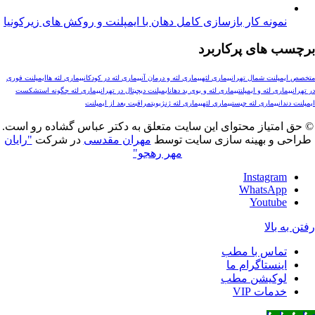
ونه کار بازسازی کامل دهان با ایمپلنت و روکش های زیرکونیا
های پرکاربرد
لنت شمال تهران
بیماری لثه
بیماری لثه و درمان آن
بیماری لثه در کودکان
بیماری لثه ها
ایمپلنت فوری
ری لثه و ایمپلنت
بیماری لثه و بوی بد دهان
ایمپلنت دیجیتال در تهران
بیماری لثه چگونه است
شکست
ن
بیماری لثه چیست
بيماري لثه
بیماری لثه ژنژیویت
مراقبت بعد از ایمپلنت
تیاز محتوای این سایت متعلق به دکتر عباس گشاده رو است.
و بهینه سازی سایت توسط
مهران مقدسی
در شرکت
"رایان
مهر رهجو"
Instagr
WhatsAp
Youtub
بالا
ماس با مطب
نستاگرام ما
وکیشن مطب
مات VIP