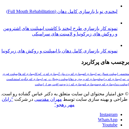
خندی نو با بازسازی کامل دهان (Full Mouth Rehabilitation)
مونه کار بازسازی طرح لبخند با کاشت ایمپلنت های اشترومن
 روکش های زیرکونیا و لامینت های سرامیکی
ونه کار بازسازی کامل دهان با ایمپلنت و روکش های زیرکونیا
های پرکاربرد
لنت شمال تهران
بیماری لثه
بیماری لثه و درمان آن
بیماری لثه در کودکان
بیماری لثه ها
ایمپلنت فوری
ری لثه و ایمپلنت
بیماری لثه و بوی بد دهان
ایمپلنت دیجیتال در تهران
بیماری لثه چگونه است
شکست
ن
بیماری لثه چیست
بيماري لثه
بیماری لثه ژنژیویت
مراقبت بعد از ایمپلنت
تیاز محتوای این سایت متعلق به دکتر عباس گشاده رو است.
و بهینه سازی سایت توسط
مهران مقدسی
در شرکت
"رایان
مهر رهجو"
Instagr
WhatsAp
Youtub