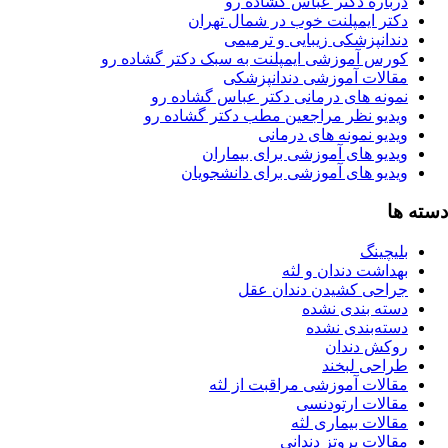
رباره دکتر عباس گشاده رو
کتر ایمپلنت خوب در شمال تهران
ندانپزشکی زیبایی و ترمیمی
ورس آموزشی ایمپلنت به سبک دکتر گشاده رو
قالات آموزشی دندانپزشکی
مونه های درمانی دکتر عباس گشاده رو
یدیو نظر مراجعین مطب دکتر گشاده رو
دیو نمونه های درمانی
یدیو های آموزشی برای بیماران
یدیو های آموزشی برای دانشجویان
ا
یچینگ
هداشت دندان و لثه
راحی کشیدن دندان عقل
سته بندی نشده
سته‌بندی نشده
وکش دندان
راحی لبخند
قالات آموزشی مراقبت از لثه
قالات ارتودنسی
الات بیماری لثه
الات پروتز دندانی