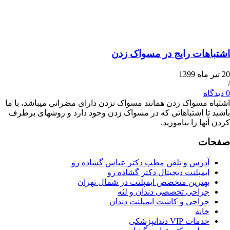
ات رایج در مسواک زدن
مسواک زدن همانند مسواک نزدن دارای مضراتی می­باشد، با ما
ا اشتباهاتی که در مسواک زدن وجود دارد و روش­های برطرف
ا را بیاموزید.
ت
درس و تلفن مطب دکتر عباس گشاده رو
مپلنت دیجیتال دکتر گشاده رو
هترین متخصص ایمپلنت در شمال تهران
راحی تخصصی دندان و لثه
راحی و کاشت ایمپلنت دندان
انه
ات VIP دندانپزشکی