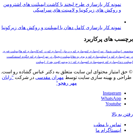
مونه کار بازسازی طرح لبخند با کاشت ایمپلنت های اشترومن
 روکش های زیرکونیا و لامینت های سرامیکی
ونه کار بازسازی کامل دهان با ایمپلنت و روکش های زیرکونیا
های پرکاربرد
لنت شمال تهران
بیماری لثه
بیماری لثه و درمان آن
بیماری لثه در کودکان
بیماری لثه ها
ایمپلنت فوری
ری لثه و ایمپلنت
بیماری لثه و بوی بد دهان
ایمپلنت دیجیتال در تهران
بیماری لثه چگونه است
شکست
ن
بیماری لثه چیست
بيماري لثه
بیماری لثه ژنژیویت
مراقبت بعد از ایمپلنت
تیاز محتوای این سایت متعلق به دکتر عباس گشاده رو است.
و بهینه سازی سایت توسط
مهران مقدسی
در شرکت
"رایان
مهر رهجو"
Instagr
WhatsAp
Youtub
بالا
ماس با مطب
نستاگرام ما