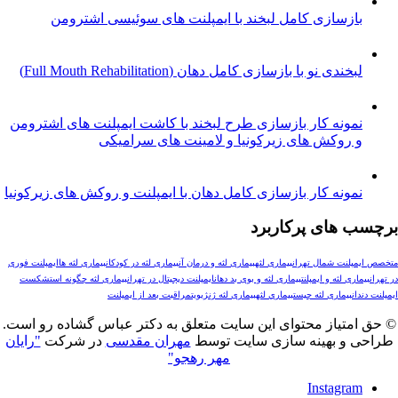
ازسازی کامل لبخند با ایمپلنت های سوئیسی اشترومن
خندی نو با بازسازی کامل دهان (Full Mouth Rehabilitation)
مونه کار بازسازی طرح لبخند با کاشت ایمپلنت های اشترومن
 روکش های زیرکونیا و لامینت های سرامیکی
ونه کار بازسازی کامل دهان با ایمپلنت و روکش های زیرکونیا
های پرکاربرد
لنت شمال تهران
بیماری لثه
بیماری لثه و درمان آن
بیماری لثه در کودکان
بیماری لثه ها
ایمپلنت فوری
ری لثه و ایمپلنت
بیماری لثه و بوی بد دهان
ایمپلنت دیجیتال در تهران
بیماری لثه چگونه است
شکست
ن
بیماری لثه چیست
بيماري لثه
بیماری لثه ژنژیویت
مراقبت بعد از ایمپلنت
تیاز محتوای این سایت متعلق به دکتر عباس گشاده رو است.
و بهینه سازی سایت توسط
مهران مقدسی
در شرکت
"رایان
مهر رهجو"
Instagr