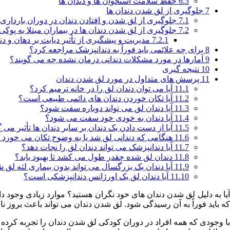
6.3
حفظ سلامت استخوان ها و دندان ها
7
جلوگیری از لق شدن دندان ها
7.1
جلوگیری از لق شدن و افتادن دندان در دوران بارداری
7.2
جلوگیری از لق شدن دندان ها در بیماران مبتلا به پوکی
7.2.1
مدیریت و پیشگیری از تأثیر دیابت بر دهان و دن
8
برای چه علائمی باید فوراً به دندانپزشک مراجعه کرد؟
9
آمارها در مورد مشکلات دندانی درمان نشده چه می گویند؟
10
نتیجه گیری
11
پرسش های متداول در مورد لق شدن دندان
11.1
آیا می توان دندان لق را در خانه ترمیم کرد؟
11.2
آیا تکان خوردن دندان های دائمی طبیعی است؟
11.3
آیا دندان لق می تواند دوباره سفت شود؟
11.4
آیا دندان به خودی خود سفت می شود؟
11.5
آیا از دست دادن یک دندان بر سایر دندان ها تأثیر می 
11.6
هنگامی که دندانی لق شد یا به وضوح تکان می خورد آی
11.7
آیا دندانپزشک می تواند دندان لق را نجات دهد؟
11.8
دندان لق شده چقدر طول می کشد تا بهبود یابد؟
11.9
آیا دندان یک بزرگسال می تواند بدون بیماری لثه لق 
11.10
آیا دندان لق یک اورژانس دندانپزشکی است؟
آیا به دلیل لق شدن دندان های خود نگران هستید؟ موارد زیادی وجود 
که باید فوراً به آن رسیدگی شود. لق شدن دندان می تواند باعث بروز نا
با وجودی که همه افراد در دوران کودکی لق شدن دندان را تجربه کرده ا