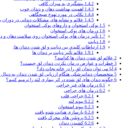
1.4.2
پیشگیری به میزان کافی
1.4.3
اهمیت بهداشت دهان و دندان خوب
1.4.4
نکاتی در مورد تهوع صبحگاهی
1.4.5
علائم و نشانه های مشکلات دندانی در دوران ب
1.5
پوکی استخوان و داروهای پوکی استخوان
1.6
درمان های پوکی استخوان
1.7
تأثیر درمان های پوکی استخوان روی سلامت دهان و دن
1.8
دیابت
1.9
ارتباطات کلیدی بین دیابت و لق شدن دندان ها:
1.9.1
علائم تأثیر دیابت بر دندان ها
2
علائم لق شدن دندان ها کدامند؟
3
خطرات و عوارض درمان نکردن دندان لق چیست؟
4
آیا می توان دندان لق را در خانه نجات داد؟
5
متخصصان دندانپزشکی هنگام ارزیابی لق شدن دندان به دنبال
6
چگونه دندان های لق شده در اثر بیماری لثه را ترمیم کنیم؟
6.1
درمان های غیر جراحی
6.2
درمان های جراحی
6.2.1
جراحی فلپ
6.2.2
پیوند لثه
6.2.3
پیوند استخوان
6.2.4
بازسازی هدایت شده بافت
6.2.5
پروتئین های محرک بافت
6.2.6
کشیدن دندان