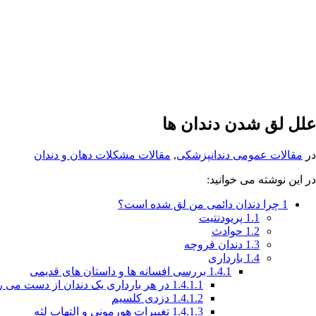
علل لق شدن دندان ها
در
مقالات عمومی دندانپزشکی
,
مقالات مشکلات دهان و دندان
در این نوشته می خوانید:
1
چرا دندان دائمی من لق شده است؟
1.1
پریودنتیت
1.2
حوادث
1.3
دندان قروچه
1.4
بارداری
1.4.1
بررسی افسانه ها و داستان های قدیمی
1.4.1.1
در هر بارداری یک دندان از دست می ر
1.4.1.2
دزدی کلسیم
1.4.1.3
تغییرات هورمونی و التهاب لثه