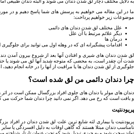
به دلایل مختلف دچار لق شدن دندان می شوند و البته دندان طبیعی آماد
ما در این مقاله می خواهیم به پرسش های شما پاسخ دهیم و در مورد 
موضوعات زیر خواهیم پرداخت:
علل مختلف لق شدن دندان های دائمی
دیگر علائم مرتبط با آن علل
درمان ها
اقدامات پیشگیرانه ای که در وهله اول می توانید برای جلوگیری ا
لق شدن دندان های شیری و افتادن آنها بعد از شروع بیرون آمدن دن
شدت آن چقدر است، به محضی که متوجه شدید آنها لق می شوند یا حتی وقت
جلوگیری از لق شدن دندان ها یا مراقبت از آنها را در خانه انجام دهید
چرا دندان دائمی من لق شده است؟
دندان های مولر یا دندان های جلوی افراد بزرگسال ممکن است در اثر 
و بافت است که رخ می دهد. اگر نمی دانید چرا دندان شما حرکت می کند، 
پریودنتیت
نامناسب دندان مبتلا هستند که گاهی اوقات به دلیل افسردگی یا سای
تواند سخت شود و به چیزی تبدیل شود که تحت عنوان تارتار شناخته می