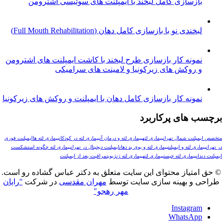
ازسازی کامل لبخند با ایمپلنت های سوئیسی اشترومن
خندی نو با بازسازی کامل دهان (Full Mouth Rehabilitation)
مونه کار بازسازی طرح لبخند با کاشت ایمپلنت های اشترومن
 روکش های زیرکونیا و لامینت های سرامیکی
ونه کار بازسازی کامل دهان با ایمپلنت و روکش های زیرکونیا
های پرکاربرد
لنت شمال تهران
بیماری لثه
بیماری لثه و درمان آن
بیماری لثه در کودکان
بیماری لثه ها
ایمپلنت فوری
ری لثه و ایمپلنت
بیماری لثه و بوی بد دهان
ایمپلنت دیجیتال در تهران
بیماری لثه چگونه است
شکست
ن
بیماری لثه چیست
بيماري لثه
بیماری لثه ژنژیویت
مراقبت بعد از ایمپلنت
تیاز محتوای این سایت متعلق به دکتر عباس گشاده رو است.
و بهینه سازی سایت توسط
مهران مقدسی
در شرکت
"رایان
مهر رهجو"
Instagr
WhatsAp