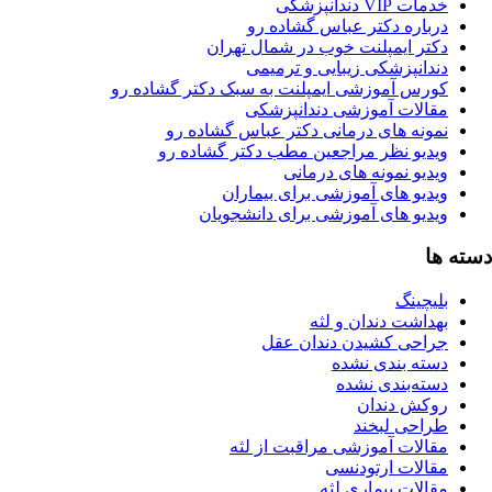
ات VIP دندانپزشکی
رباره دکتر عباس گشاده رو
کتر ایمپلنت خوب در شمال تهران
ندانپزشکی زیبایی و ترمیمی
ورس آموزشی ایمپلنت به سبک دکتر گشاده رو
قالات آموزشی دندانپزشکی
مونه های درمانی دکتر عباس گشاده رو
یدیو نظر مراجعین مطب دکتر گشاده رو
دیو نمونه های درمانی
یدیو های آموزشی برای بیماران
یدیو های آموزشی برای دانشجویان
ا
یچینگ
هداشت دندان و لثه
راحی کشیدن دندان عقل
سته بندی نشده
سته‌بندی نشده
وکش دندان
راحی لبخند
قالات آموزشی مراقبت از لثه
قالات ارتودنسی
الات بیماری لثه