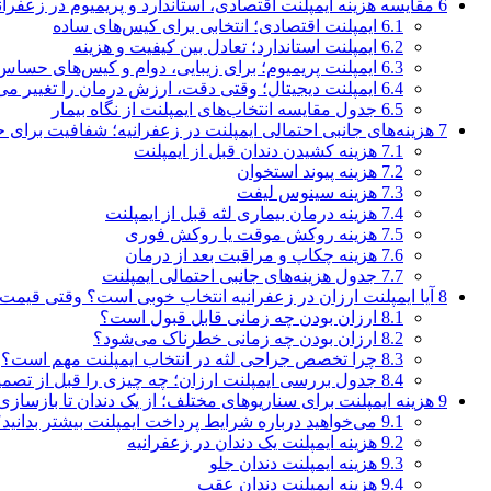
6
مقایسه هزینه ایمپلنت اقتصادی، استاندارد و پریمیوم در زعفران
6.1
ایمپلنت اقتصادی؛ انتخابی برای کیس‌های ساده
6.2
ایمپلنت استاندارد؛ تعادل بین کیفیت و هزینه
6.3
ایمپلنت پریمیوم؛ برای زیبایی، دوام و کیس‌های حساس
6.4
ایمپلنت دیجیتال؛ وقتی دقت، ارزش درمان را تغییر می‌
6.5
جدول مقایسه انتخاب‌های ایمپلنت از نگاه بیمار
7
هزینه‌های جانبی احتمالی ایمپلنت در زعفرانیه؛ شفافیت برای ح
7.1
هزینه کشیدن دندان قبل از ایمپلنت
7.2
هزینه پیوند استخوان
7.3
هزینه سینوس لیفت
7.4
هزینه درمان بیماری لثه قبل از ایمپلنت
7.5
هزینه روکش موقت یا روکش فوری
7.6
هزینه چکاپ و مراقبت بعد از درمان
7.7
جدول هزینه‌های جانبی احتمالی ایمپلنت
8
آیا ایمپلنت ارزان در زعفرانیه انتخاب خوبی است؟ وقتی قیمت پ
8.1
ارزان بودن چه زمانی قابل قبول است؟
8.2
ارزان بودن چه زمانی خطرناک می‌شود؟
8.3
چرا تخصص جراحی لثه در انتخاب ایمپلنت مهم است؟
8.4
جدول بررسی ایمپلنت ارزان؛ چه چیزی را قبل از تصمی
9
هزینه ایمپلنت برای سناریوهای مختلف؛ از یک دندان تا بازساز
9.1
می‌خواهید درباره شرایط پرداخت ایمپلنت بیشتر بدانید
9.2
هزینه ایمپلنت یک دندان در زعفرانیه
9.3
هزینه ایمپلنت دندان جلو
9.4
هزینه ایمپلنت دندان عقب