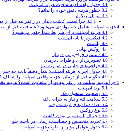
3.1
جدول راهنمای شفافیت هزینه ایمپلنت
3.2
چطور هزینه دقیق خودم را بدانم؟
3.3
سوال پرتکرار
3.3.1
چرا قیمت کاشت دندان در زعفرانیه قبل از معا
4
هزینه ایمپلنت شامل چه مواردی می‌شود؟ شفافیت قبل از تصم
4.1
هزینه ایمپلنت برای شرایط شما چقدر می‌شود؟
4.2
فیکسچر یا پایه ایمپلنت
4.3
اباتمنت
4.4
روکش نهایی
4.5
دستمزد جراح و تیم درمان
4.6
تصویربرداری و طراحی درمان
4.7
جراحی‌های جانبی در صورت نیاز
4.8
جدول اجزای هزینه ایمپلنت؛ بیمار دقیقاً بابت چه چیز
4.9
چگونه قبل از درمان، هزینه واقعی ایمپلنت را شفاف ک
5
چرا هزینه ایمپلنت در زعفرانیه تهران متفاوت است؟ هزینه فقط
5.1
برند ایمپلنت
5.2
وضعیت استخوان فک
5.3
سلامت لثه و نیاز به جراحی لثه
5.4
تعداد دندان‌های ازدست‌رفته
5.5
نوع روکش
5.6
دیجیتال یا معمولی بودن کاشت
5.7
تجربه متخصص و حساسیت زیبایی در ناحیه جلو
5.8
جدول عوامل مؤثر بر تفاوت هزینه ایمپلنت