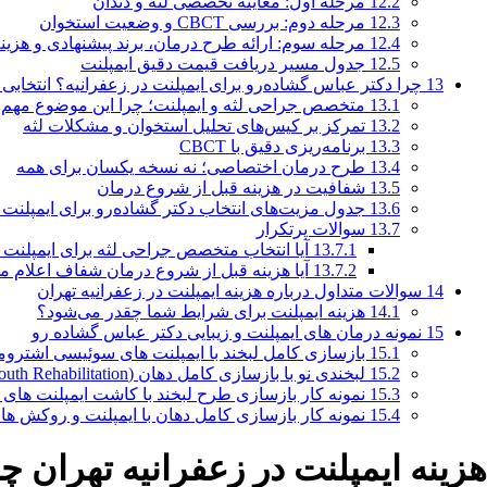
12.2
مرحله اول: معاینه تخصصی لثه و دندان
12.3
مرحله دوم: بررسی CBCT و وضعیت استخوان
12.4
مرحله سوم: ارائه طرح درمان، برند پیشنهادی و هزی
12.5
جدول مسیر دریافت قیمت دقیق ایمپلنت
13
چرا دکتر عباس گشاده‌رو برای ایمپلنت در زعفرانیه؟ انتخاب
13.1
متخصص جراحی لثه و ایمپلنت؛ چرا این موضوع مهم
13.2
تمرکز بر کیس‌های تحلیل استخوان و مشکلات لثه
13.3
برنامه‌ریزی دقیق با CBCT
13.4
طرح درمان اختصاصی؛ نه نسخه یکسان برای همه
13.5
شفافیت در هزینه قبل از شروع درمان
13.6
جدول مزیت‌های انتخاب دکتر گشاده‌رو برای ایمپلنت 
13.7
سوالات پرتکرار
13.7.1
آیا انتخاب متخصص جراحی لثه برای ایمپلن
13.7.2
آیا هزینه قبل از شروع درمان شفاف اعلام م
14
سوالات متداول درباره هزینه ایمپلنت در زعفرانیه تهران
14.1
هزینه ایمپلنت برای شرایط شما چقدر می‌شود؟
15
نمونه درمان های ایمپلنت و زیبایی دکتر عباس گشاده رو
15.1
بازسازی کامل لبخند با ایمپلنت های سوئیسی اشترو
15.2
لبخندی نو با بازسازی کامل دهان (Full Mouth Rehabilitation)
15.3
نمونه کار بازسازی طرح لبخند با کاشت ایمپلنت های
15.4
نمونه کار بازسازی کامل دهان با ایمپلنت و روکش های
هزینه ایمپلنت در زعفرانیه تهران 